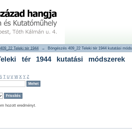
ki tér 1944 kutatási módszerek szerint
tár
409_22 Teleki tér 1944
→
Böngészés 409_22 Teleki tér 1944 kutatási móds
eleki tér 1944 kutatási módszerek
S
T
U
V
W
X
Y
Z
em hozott eredményt.