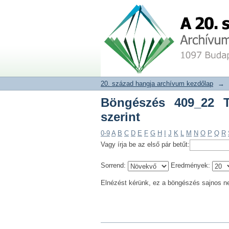
Böngészés 409_22 Tele
20. század hangja archívum adat
20. század hangja archívum kezdőlap
→
Böngészés 409_22 T
szerint
0-9
A
B
C
D
E
F
G
H
I
J
K
L
M
N
O
P
Q
R
Vagy írja be az első pár betűt:
Sorrend:
Eredmények:
Elnézést kérünk, ez a böngészés sajnos n