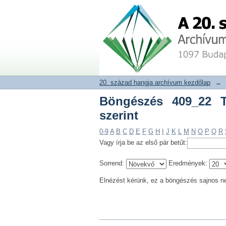
Böngészés 409_22 Tele
20. század hangja archívum adat
20. század hangja archívum kezdőlap
→
Böngészés 409_22 T
szerint
0-9
A
B
C
D
E
F
G
H
I
J
K
L
M
N
O
P
Q
R
Vagy írja be az első pár betűt:
Sorrend:
Eredmények:
Elnézést kérünk, ez a böngészés sajnos n