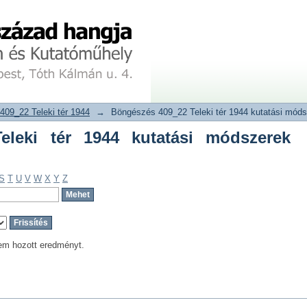
ki tér 1944 kutatási módszerek szerint
tár
409_22 Teleki tér 1944
→
Böngészés 409_22 Teleki tér 1944 kutatási móds
eleki tér 1944 kutatási módszerek
S
T
U
V
W
X
Y
Z
em hozott eredményt.