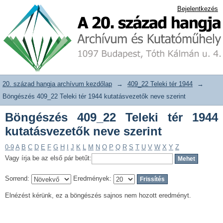
Böngészés 409_22 Teleki tér 1944
20. század hangja archívum adattár
Bejelentkezés
kutatásvezetők neve szerint
20. század hangja archívum kezdőlap
→
409_22 Teleki tér 1944
→
Böngészés 409_22 Teleki tér 1944 kutatásvezetők neve szerint
Böngészés 409_22 Teleki tér 1944
kutatásvezetők neve szerint
0-9
A
B
C
D
E
F
G
H
I
J
K
L
M
N
O
P
Q
R
S
T
U
V
W
X
Y
Z
Vagy írja be az első pár betűt:
Sorrend:
Eredmények:
Elnézést kérünk, ez a böngészés sajnos nem hozott eredményt.