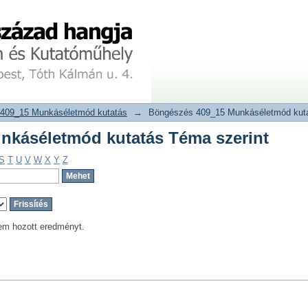
nkáséletmód kutatás Téma szerint
tár
409_15 Munkáséletmód kutatás
→
Böngészés 409_15 Munkáséletmód kuta
nkáséletmód kutatás Téma szerint
S
T
U
V
W
X
Y
Z
em hozott eredményt.