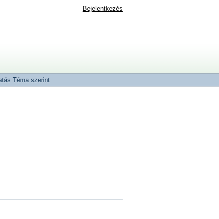
Bejelentkezés
tás Téma szerint