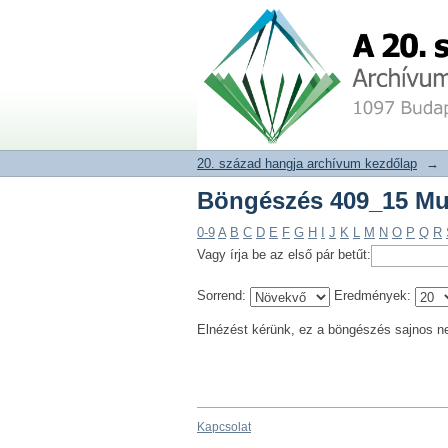
Böngészés 409_15 Mu
20. század hangja archívum adat
20. század hangja archívum kezdőlap
→
Böngészés 409_15 Mu
0-9
A
B
C
D
E
F
G
H
I
J
K
L
M
N
O
P
Q
R
Vagy írja be az első pár betűt:
Sorrend:
Eredmények:
Elnézést kérünk, ez a böngészés sajnos n
Kapcsolat