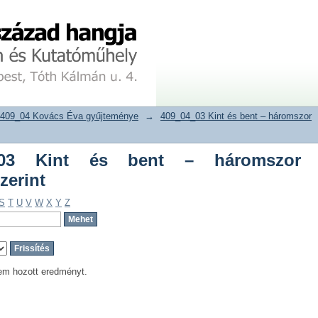
Kint és bent – háromszor kutatásvezető
tár
409_04 Kovács Éva gyűjteménye
→
409_04_03 Kint és bent – háromszor
_03 Kint és bent – háromszor
zerint
S
T
U
V
W
X
Y
Z
em hozott eredményt.