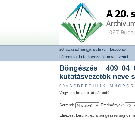
Böngészés 409_04_03 
20. század hangja archívum adat
20. század hangja archívum kezdőlap
→
háromszor kutatásvezetők neve szerint
Böngészés 409_04
kutatásvezetők neve s
0-9
A
B
C
D
E
F
G
H
I
J
K
L
M
N
O
P
Q
R
Vagy írja be az első pár betűt:
Sorrend:
Eredmények:
Elnézést kérünk, ez a böngészés sajnos n