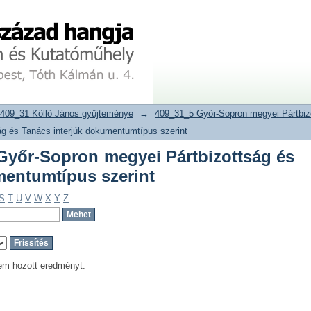
 Győr-Sopron megyei Pártbizottság
tár
rint
409_31 Köllő János gyűjteménye
→
409_31_5 Győr-Sopron megyei Pártbizo
g és Tanács interjúk dokumentumtípus szerint
yőr-Sopron megyei Pártbizottság és
mentumtípus szerint
S
T
U
V
W
X
Y
Z
em hozott eredményt.