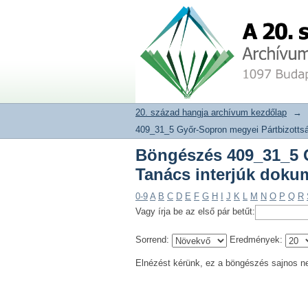
Böngészés 409_31_5
20. század hangja archívum adat
dokumentumtípus sze
20. század hangja archívum kezdőlap
→
409_31_5 Győr-Sopron megyei Pártbizottsá
Böngészés 409_31_5 G
Tanács interjúk doku
0-9
A
B
C
D
E
F
G
H
I
J
K
L
M
N
O
P
Q
R
Vagy írja be az első pár betűt:
Sorrend:
Eredmények:
Elnézést kérünk, ez a böngészés sajnos n