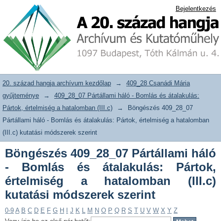
Böngészés 409_28_07 Pártállami háló -
20. század hangja archívum adattár
Bejelentkezés
Bomlás és átalakulás: Pártok,
értelmiség a hatalomban (III.c) kutatási
módszerek szerint
20. század hangja archívum kezdőlap
→
409_28 Csanádi Mária
gyűjteménye
→
409_28_07 Pártállami háló - Bomlás és átalakulás:
Pártok, értelmiség a hatalomban (III.c)
→
Böngészés 409_28_07
Pártállami háló - Bomlás és átalakulás: Pártok, értelmiség a hatalomban
(III.c) kutatási módszerek szerint
Böngészés 409_28_07 Pártállami háló
- Bomlás és átalakulás: Pártok,
értelmiség a hatalomban (III.c)
kutatási módszerek szerint
0-9
A
B
C
D
E
F
G
H
I
J
K
L
M
N
O
P
Q
R
S
T
U
V
W
X
Y
Z