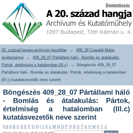
Böngészés 409_28_07 Pártállami háló -
20. század hangja archívum adattár
Bejelentkezés
Bomlás és átalakulás: Pártok,
értelmiség a hatalomban (III.c)
kutatásvezetők neve szerint
20. század hangja archívum kezdőlap
→
409_28 Csanádi Mária
gyűjteménye
→
409_28_07 Pártállami háló - Bomlás és átalakulás:
Pártok, értelmiség a hatalomban (III.c)
→
Böngészés 409_28_07
Pártállami háló - Bomlás és átalakulás: Pártok, értelmiség a hatalomban
(III.c) kutatásvezetők neve szerint
Böngészés 409_28_07 Pártállami háló
- Bomlás és átalakulás: Pártok,
értelmiség a hatalomban (III.c)
kutatásvezetők neve szerint
0-9
A
B
C
D
E
F
G
H
I
J
K
L
M
N
O
P
Q
R
S
T
U
V
W
X
Y
Z