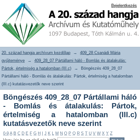
Böngészés 409_28_07 Pártállami háló -
20. század hangja archívum adattár
Bejelentkezés
Bomlás és átalakulás: Pártok,
értelmiség a hatalomban (III.c)
kutatásvezetők neve szerint
20. század hangja archívum kezdőlap
→
409_28 Csanádi Mária
gyűjteménye
→
409_28_07 Pártállami háló - Bomlás és átalakulás:
Pártok, értelmiség a hatalomban (III.c)
→
Böngészés 409_28_07
Pártállami háló - Bomlás és átalakulás: Pártok, értelmiség a hatalomban
(III.c) kutatásvezetők neve szerint
Böngészés 409_28_07 Pártállami háló
- Bomlás és átalakulás: Pártok,
értelmiség a hatalomban (III.c)
kutatásvezetők neve szerint
0-9
A
B
C
D
E
F
G
H
I
J
K
L
M
N
O
P
Q
R
S
T
U
V
W
X
Y
Z