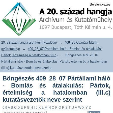
Böngészés 409_28_07 Pártállami háló -
20. század hangja archívum adattár
Bejelentkezés
Bomlás és átalakulás: Pártok,
értelmiség a hatalomban (III.c)
kutatásvezetők neve szerint
20. század hangja archívum kezdőlap
→
409_28 Csanádi Mária
gyűjteménye
→
409_28_07 Pártállami háló - Bomlás és átalakulás:
Pártok, értelmiség a hatalomban (III.c)
→
Böngészés 409_28_07
Pártállami háló - Bomlás és átalakulás: Pártok, értelmiség a hatalomban
(III.c) kutatásvezetők neve szerint
Böngészés 409_28_07 Pártállami háló
- Bomlás és átalakulás: Pártok,
értelmiség a hatalomban (III.c)
kutatásvezetők neve szerint
0-9
A
B
C
D
E
F
G
H
I
J
K
L
M
N
O
P
Q
R
S
T
U
V
W
X
Y
Z