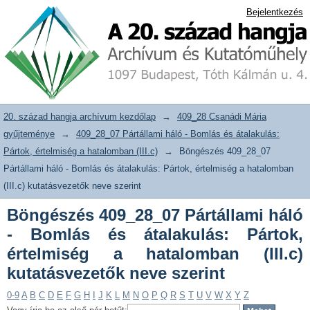
Böngészés 409_28_07 Pártállami háló -
20. század hangja archívum adattár
Bejelentkezés
Bomlás és átalakulás: Pártok,
értelmiség a hatalomban (III.c)
kutatásvezetők neve szerint
20. század hangja archívum kezdőlap
→
409_28 Csanádi Mária
gyűjteménye
→
409_28_07 Pártállami háló - Bomlás és átalakulás:
Pártok, értelmiség a hatalomban (III.c)
→
Böngészés 409_28_07
Pártállami háló - Bomlás és átalakulás: Pártok, értelmiség a hatalomban
(III.c) kutatásvezetők neve szerint
Böngészés 409_28_07 Pártállami háló
- Bomlás és átalakulás: Pártok,
értelmiség a hatalomban (III.c)
kutatásvezetők neve szerint
0-9
A
B
C
D
E
F
G
H
I
J
K
L
M
N
O
P
Q
R
S
T
U
V
W
X
Y
Z