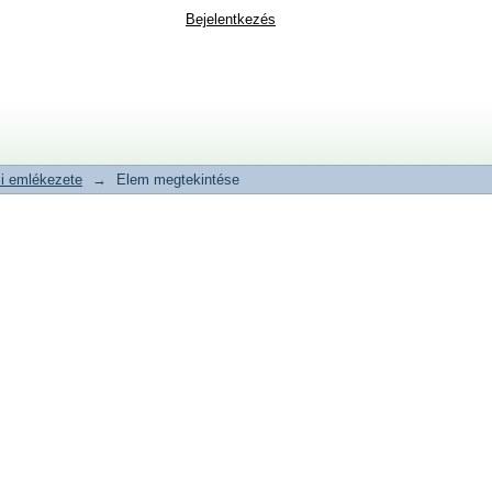
Bejelentkezés
i emlékezete
→
Elem megtekintése