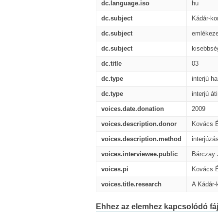
dc.language.iso
hu
dc.subject
Kádár-ko
dc.subject
emlékeze
dc.subject
kisebbsé
dc.title
03
dc.type
interjú h
dc.type
interjú áti
voices.date.donation
2009
voices.description.donor
Kovács 
voices.description.method
interjúzá
voices.interviewee.public
Bárczay 
voices.pi
Kovács 
voices.title.research
A Kádár-
Ehhez az elemhez kapcsolódó fáj