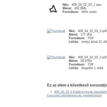
Név:
409_04_02_03_1.wav
Méret:
432.9Mb
Formátum:
WAV audio
Név:
409_04_02_03_2.pdf
Méret:
177.2Kb
Formátum:
PDF
Leírás:
interjú átirat 21 old
Név:
409_04_02_03_3.pdf
Méret:
58.97Kb
Formátum:
PDF
Leírás:
biográfia 1 oldal
Ez az elem a következő sorozat(o
409_04_02 A Kádár-korszak társadal
Egyszerű elembejegyzés megtekintése