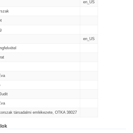
en_US
rszak
t
g
en_US
angfelvétel
rat
Éva
s
Judit
Éva
korszak társadalmi emlékezete, OTKA 38027
lok