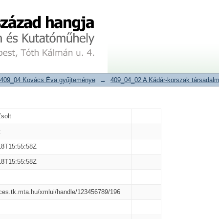
tár
409_04 Kovács Éva gyűjteménye
→
409_04_02 A Kádár-korszak társadalm
Zsolt
t
18T15:55:58Z
18T15:55:58Z
ices.tk.mta.hu/xmlui/handle/123456789/196