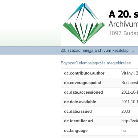
03
20. század hangja archívum adat
20. század hangja archívum kezdőlap
→
Egyszerű elembejegyzés megtekintése
dc.contributor.author
Vitányi, 
dc.coverage.spatial
Budapes
dc.date.accessioned
2011-10-
dc.date.available
2011-10-
dc.date.issued
2003
dc.identifier.uri
http://vo
dc.language
hu