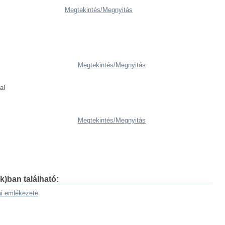
Megtekintés/
Megnyitás
Megtekintés/
Megnyitás
al
Megtekintés/
Megnyitás
k)ban található:
mi emlékezete