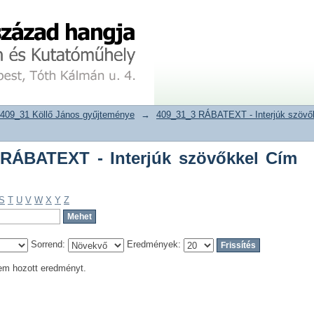
ÁBATEXT - Interjúk szövőkkel Cím sze
tár
409_31 Köllő János gyűjteménye
→
409_31_3 RÁBATEXT - Interjúk szövő
RÁBATEXT - Interjúk szövőkkel Cím
S
T
U
V
W
X
Y
Z
Sorrend:
Eredmények:
em hozott eredményt.