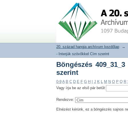
Böngészés 409_31_3 R
20. század hangja archívum adat
20. század hangja archívum kezdőlap
→
- Interjúk szövőkkel Cím szerint
Böngészés 409_31_3 
szerint
0-9
A
B
C
D
E
F
G
H
I
J
K
L
M
N
O
P
Q
R
Vagy írja be az első pár betűt:
Rendezve:
Elnézést kérünk, ez a böngészés sajnos n