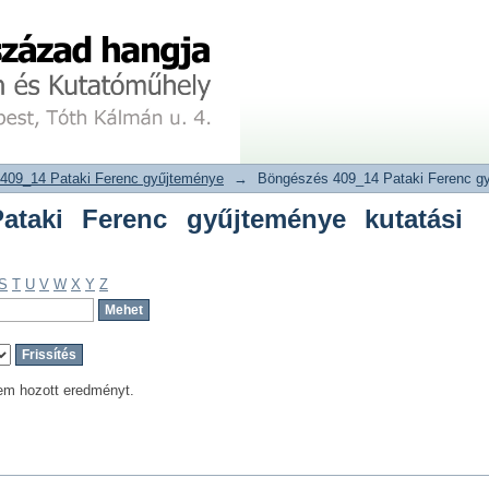
aki Ferenc gyűjteménye kutatási módsz
tár
409_14 Pataki Ferenc gyűjteménye
→
Böngészés 409_14 Pataki Ferenc gy
ataki Ferenc gyűjteménye kutatási
S
T
U
V
W
X
Y
Z
em hozott eredményt.