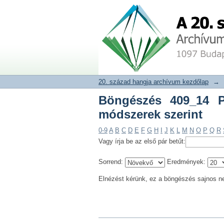
Böngészés 409_14 Pat
20. század hangja archívum adat
20. század hangja archívum kezdőlap
→
Böngészés 409_14 P
módszerek szerint
0-9
A
B
C
D
E
F
G
H
I
J
K
L
M
N
O
P
Q
R
Vagy írja be az első pár betűt:
Sorrend:
Eredmények:
Elnézést kérünk, ez a böngészés sajnos n