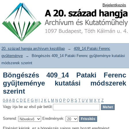
Böngészés 409_14 Pataki Ferenc
20. század hangja archívum adattár
Bejelentkezés
gyűjteménye kutatási módszerek
szerint
20. század hangja archívum kezdőlap
→
409_14 Pataki Ferenc
gyűjteménye
→
Böngészés 409_14 Pataki Ferenc gyűjteménye kutatási
módszerek szerint
Böngészés 409_14 Pataki Ferenc
gyűjteménye kutatási módszerek
szerint
0-9
A
B
C
D
E
F
G
H
I
J
K
L
M
N
O
P
Q
R
S
T
U
V
W
X
Y
Z
Vagy írja be az első pár betűt:
Sorrend:
Eredmények:
Elnézést kérünk, ez a böngészés sajnos nem hozott eredményt.