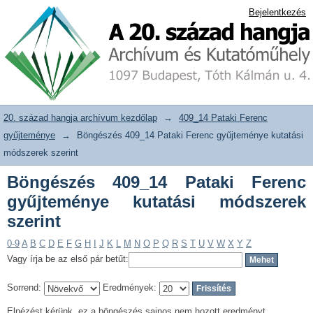
Böngészés 409_14 Pataki Ferenc
20. század hangja archívum adattár
Bejelentkezés
gyűjteménye kutatási módszerek
szerint
20. század hangja archívum kezdőlap
→
409_14 Pataki Ferenc
gyűjteménye
→
Böngészés 409_14 Pataki Ferenc gyűjteménye kutatási
módszerek szerint
Böngészés 409_14 Pataki Ferenc
gyűjteménye kutatási módszerek
szerint
0-9
A
B
C
D
E
F
G
H
I
J
K
L
M
N
O
P
Q
R
S
T
U
V
W
X
Y
Z
Vagy írja be az első pár betűt:
Sorrend:
Eredmények:
Elnézést kérünk, ez a böngészés sajnos nem hozott eredményt.