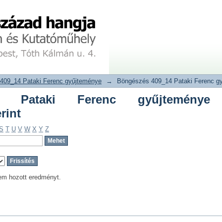
aki Ferenc gyűjteménye dokumentumtí
tár
409_14 Pataki Ferenc gyűjteménye
→
Böngészés 409_14 Pataki Ferenc g
4 Pataki Ferenc gyűjteménye
rint
S
T
U
V
W
X
Y
Z
em hozott eredményt.