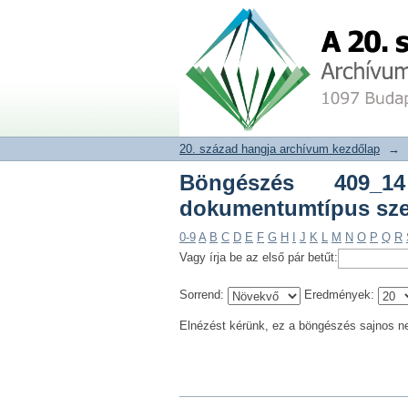
Böngészés 409_14 Pat
20. század hangja archívum adat
20. század hangja archívum kezdőlap
→
Böngészés 409_1
dokumentumtípus sze
0-9
A
B
C
D
E
F
G
H
I
J
K
L
M
N
O
P
Q
R
Vagy írja be az első pár betűt:
Sorrend:
Eredmények:
Elnézést kérünk, ez a böngészés sajnos n