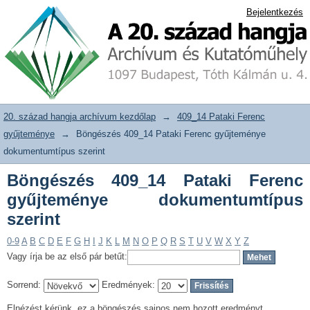
Böngészés 409_14 Pataki Ferenc
20. század hangja archívum adattár
Bejelentkezés
gyűjteménye dokumentumtípus szerint
20. század hangja archívum kezdőlap
→
409_14 Pataki Ferenc
gyűjteménye
→
Böngészés 409_14 Pataki Ferenc gyűjteménye
dokumentumtípus szerint
Böngészés 409_14 Pataki Ferenc
gyűjteménye dokumentumtípus
szerint
0-9
A
B
C
D
E
F
G
H
I
J
K
L
M
N
O
P
Q
R
S
T
U
V
W
X
Y
Z
Vagy írja be az első pár betűt:
Sorrend:
Eredmények:
Elnézést kérünk, ez a böngészés sajnos nem hozott eredményt.