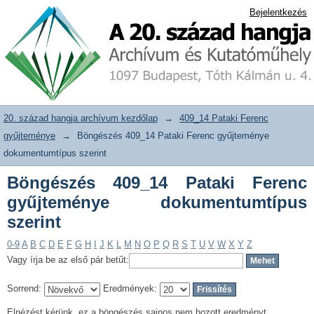
Böngészés 409_14 Pataki Ferenc
20. század hangja archívum adattár
Bejelentkezés
gyűjteménye dokumentumtípus szerint
20. század hangja archívum kezdőlap
→
409_14 Pataki Ferenc
gyűjteménye
→
Böngészés 409_14 Pataki Ferenc gyűjteménye
dokumentumtípus szerint
Böngészés 409_14 Pataki Ferenc
gyűjteménye dokumentumtípus
szerint
0-9
A
B
C
D
E
F
G
H
I
J
K
L
M
N
O
P
Q
R
S
T
U
V
W
X
Y
Z
Vagy írja be az első pár betűt:
Sorrend:
Eredmények:
Elnézést kérünk, ez a böngészés sajnos nem hozott eredményt.