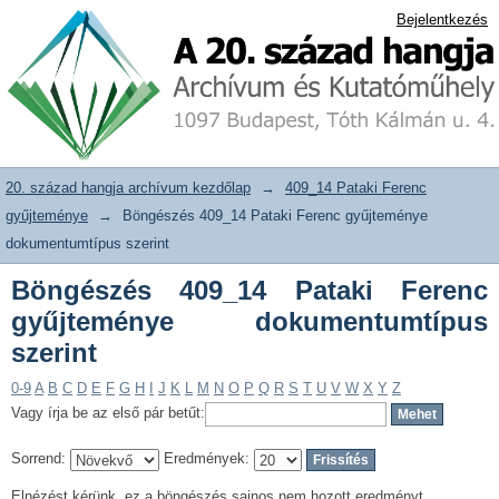
Böngészés 409_14 Pataki Ferenc
20. század hangja archívum adattár
Bejelentkezés
gyűjteménye dokumentumtípus szerint
20. század hangja archívum kezdőlap
→
409_14 Pataki Ferenc
gyűjteménye
→
Böngészés 409_14 Pataki Ferenc gyűjteménye
dokumentumtípus szerint
Böngészés 409_14 Pataki Ferenc
gyűjteménye dokumentumtípus
szerint
0-9
A
B
C
D
E
F
G
H
I
J
K
L
M
N
O
P
Q
R
S
T
U
V
W
X
Y
Z
Vagy írja be az első pár betűt:
Sorrend:
Eredmények:
Elnézést kérünk, ez a böngészés sajnos nem hozott eredményt.