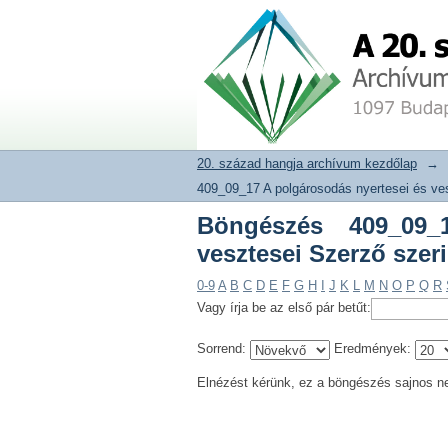
Böngészés 409_09_17 
20. század hangja archívum adat
20. század hangja archívum kezdőlap
→
409_09_17 A polgárosodás nyertesei és ves
Böngészés 409_09_
vesztesei Szerző szeri
0-9
A
B
C
D
E
F
G
H
I
J
K
L
M
N
O
P
Q
R
Vagy írja be az első pár betűt:
Sorrend:
Eredmények:
Elnézést kérünk, ez a böngészés sajnos n