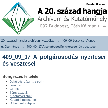
409_09_17 A polgárosodás nyertesei és
20. század hangja archívum adattár
Bejelentkezés
vesztesei
20. század hangja archívum kezdőlap
→
409_09 Losonczi Ágnes
gyűjteménye
→
409_09_17 A polgárosodás nyertesei és vesztesei
409_09_17 A polgárosodás nyertesei
és vesztesei
Böngészés feltétele
Beküldés dátuma szerint
Szerzők
Címek
Tárgyszavak
Kutatásvezetők
Kutatási módszerek
Dokumentumtípus