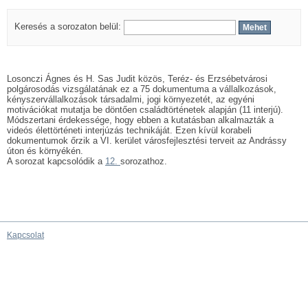
Keresés a sorozaton belül:
Losonczi Ágnes és H. Sas Judit közös, Teréz- és Erzsébetvárosi
polgárosodás vizsgálatának ez a 75 dokumentuma a vállalkozások,
kényszervállalkozások társadalmi, jogi környezetét, az egyéni
motivációkat mutatja be döntően családtörténetek alapján (11 interjú).
Módszertani érdekessége, hogy ebben a kutatásban alkalmazták a
videós élettörténeti interjúzás technikáját. Ezen kívül korabeli
dokumentumok őrzik a VI. kerület városfejlesztési terveit az Andrássy
úton és környékén.
A sorozat kapcsolódik a
12.
sorozathoz.
Kapcsolat