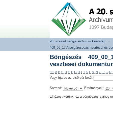
Böngészés 409_09_17
20. század hangja archívum adat
szerint
20. század hangja archívum kezdőlap
→
409_09_17 A polgárosodás nyertesei és ve
Böngészés 409_09_
vesztesei dokumentum
0-9
A
B
C
D
E
F
G
H
I
J
K
L
M
N
O
P
Q
R
Vagy írja be az első pár betűt:
Sorrend:
Eredmények:
Elnézést kérünk, ez a böngészés sajnos n