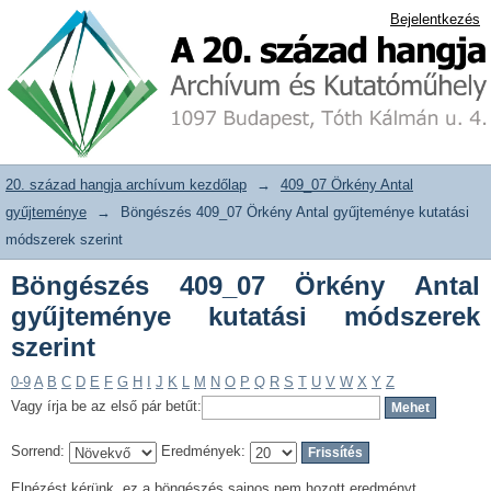
Böngészés 409_07 Örkény Antal
20. század hangja archívum adattár
Bejelentkezés
gyűjteménye kutatási módszerek
szerint
20. század hangja archívum kezdőlap
→
409_07 Örkény Antal
gyűjteménye
→
Böngészés 409_07 Örkény Antal gyűjteménye kutatási
módszerek szerint
Böngészés 409_07 Örkény Antal
gyűjteménye kutatási módszerek
szerint
0-9
A
B
C
D
E
F
G
H
I
J
K
L
M
N
O
P
Q
R
S
T
U
V
W
X
Y
Z
Vagy írja be az első pár betűt:
Sorrend:
Eredmények:
Elnézést kérünk, ez a böngészés sajnos nem hozott eredményt.